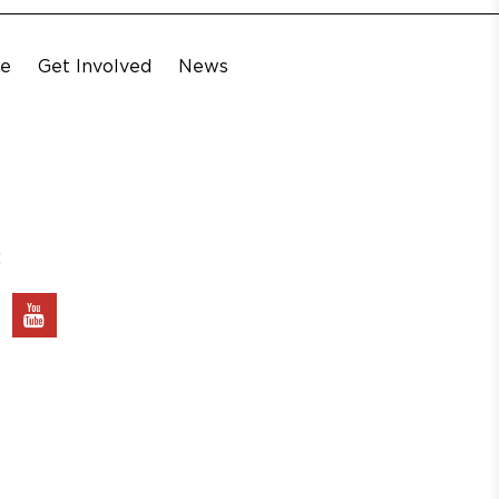
te
Get Involved
News
: