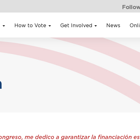
Follow
s
How to Vote
Get Involved
News
Onl
a
greso, me dedico a garantizar la financiación ese